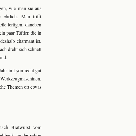
ngen, wie man sie aus
 ehrlich. Man trifft
eile fertigen, daneben
n paar Tüftler, die in
deshalb charmant ist.
ch dreht sich schnell
and.
ahr in Lyon recht gut
 Werkzeugmaschinen,
lche Themen oft etwas
 nach Bratwurst vom
Drehbank, an der schon