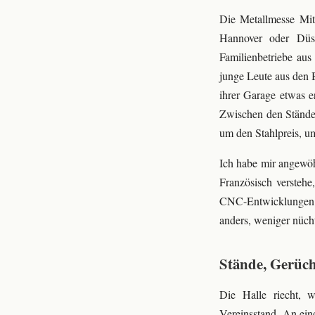
Die Metallmesse Mitt
Hannover oder Düsse
Familienbetriebe aus 
junge Leute aus den B
ihrer Garage etwas e
Zwischen den Ständen
um den Stahlpreis, u
Ich habe mir angewöh
Französisch verstehe
CNC-Entwicklungen od
anders, weniger nücht
Stände, Gerüch
Die Halle riecht, 
Vereinsstand. An eine