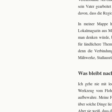
sein Vater gearbeite
davon, dass die Regi
In meiner Mappe h
Lokalmagazin aus Met
man denken würde, be
für ländlichere Them
denn die Verbindung
Mähwerke, Stallausrü
Was bleibt na
Ich gehe nie mit le
Werkzeug vom Flohma
aufbewahre. Meine F
über solche Dinge li
Aber sie weiß, dass d