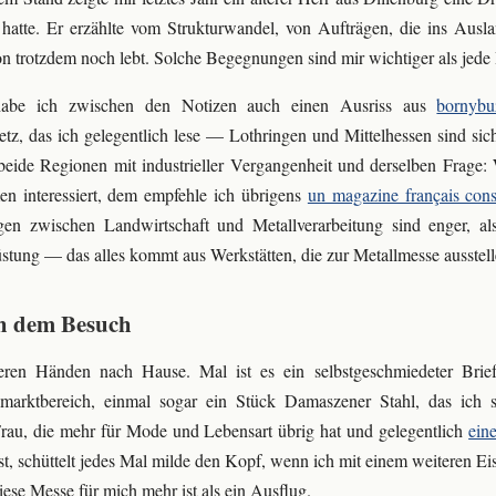
t hatte. Er erzählte vom Strukturwandel, von Aufträgen, die ins Aus
on trotzdem noch lebt. Solche Begegnungen sind mir wichtiger als jed
abe ich zwischen den Notizen auch einen Ausriss aus
bornybu
z, das ich gelegentlich lese — Lothringen und Mittelhessen sind sich s
ide Regionen mit industrieller Vergangenheit und derselben Frage:
en interessiert, dem empfehle ich übrigens
un magazine français con
en zwischen Landwirtschaft und Metallverarbeitung sind enger, al
stung — das alles kommt aus Werkstätten, die zur Metallmesse ausstell
ch dem Besuch
eren Händen nach Hause. Mal ist es ein selbstgeschmiedeter Briefö
rktbereich, einmal sogar ein Stück Damaszener Stahl, das ich se
rau, die mehr für Mode und Lebensart übrig hat und gelegentlich
ein
est, schüttelt jedes Mal milde den Kopf, wenn ich mit einem weiteren 
iese Messe für mich mehr ist als ein Ausflug.