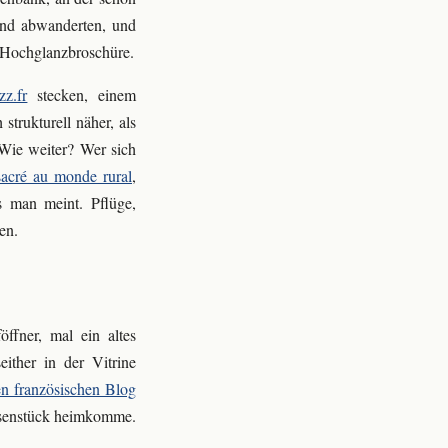
land abwanderten, und
e Hochglanzbroschüre.
zz.fr
stecken, einem
trukturell näher, als
 Wie weiter? Wer sich
sacré au monde rural
,
s man meint. Pflüge,
en.
ffner, mal ein altes
ither in der Vitrine
en französischen Blog
Eisenstück heimkomme.